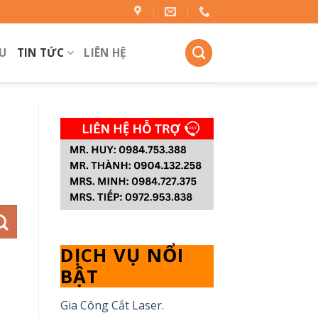
ỂU
TIN TỨC
LIÊN HỆ
DỊCH VỤ NỔI
BẬT
Gia Công Cắt Laser.