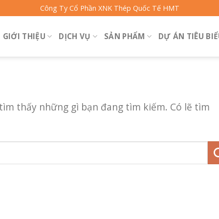
Công Ty Cổ Phần XNK Thép Quốc Tế HMT
GIỚI THIỆU
DỊCH VỤ
SẢN PHẨM
DỰ ÁN TIÊU BI
ìm thấy những gì bạn đang tìm kiếm. Có lẽ tìm