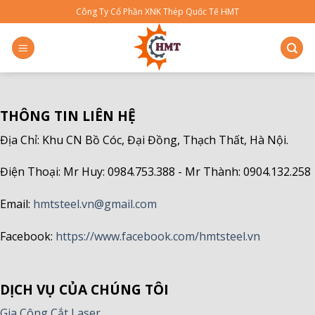
Bỏ
Công Ty Cổ Phần XNK Thép Quốc Tế HMT
qua
nội
dung
THÔNG TIN LIÊN HỆ
Địa Chỉ: Khu CN Bồ Cóc, Đại Đồng, Thạch Thất, Hà Nội.
Điện Thoại: Mr Huy: 0984.753.388 - Mr Thành: 0904.132.258
Email:
hmtsteel.vn@gmail.com
Facebook:
https://www.facebook.com/hmtsteel.vn
DỊCH VỤ CỦA CHÚNG TÔI
Gia Công Cắt Laser